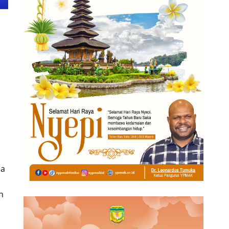
m
la
n