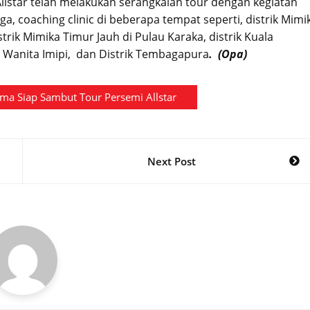
star telah melakukan serangkaian tour dengan kegiatan
a, coaching clinic di beberapa tempat seperti, distrik Mimi
trik Mimika Timur Jauh di Pulau Karaka, distrik Kuala
n Wanita Imipi, dan Distrik Tembagapura
. (Opa)
ma Siap Sambut Tour Persemi Allstar
Next Post