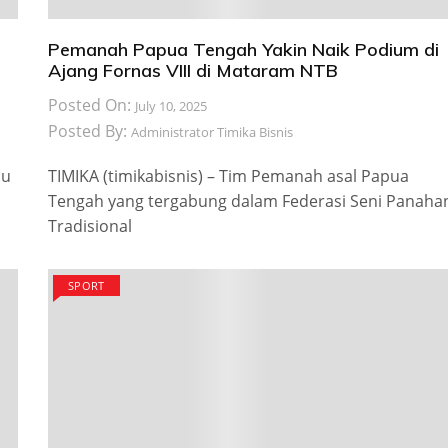
Pemanah Papua Tengah Yakin Naik Podium di
Ajang Fornas VIII di Mataram NTB
Posted On:
July 10, 2025
Posted By:
Administrator Timika Bisnis
ju
TIMIKA (timikabisnis) – Tim Pemanah asal Papua
Tengah yang tergabung dalam Federasi Seni Panaha
Tradisional
SPORT