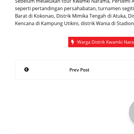
Sebelum melakukan tour Kwamki Narama, Persemi All
seperti pertandingan persahabatan, turnamen segitig
Barat di Kokonao, Distrik Mimika Tengah di Atuka, Dis
Kencana di Kampung Utikini, distrik Wania di Stadio
Warga Distrik Kwamki Nara
Post
Prev Post
navigation