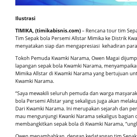
Ilustrasi
TIMIKA, (timikabisnis.com)
– Rencana tour tim Sep
Tim Sepak bola Persemi Allstar Mimika ke Distrik K
menyatakan siap dan mengapresiasi kehadiran par
Tokoh Pemuda Kwamki Narama, Owen Magai dijumpai 
lapangan sepak bola Kwamki Narama, menyampaikan 
Mimika Allstar di Kwamki Narama yang bertujuan unt
Kwamki Narama.
“Saya mewakili seluruh pemuda dan warga masyara
bola Persemi Allstar yang sekaligus juga akan mel
Dari Kwamki Narama. Ini merupakan sejarah dan p
mau mengunjungi Kwanki Narama sekaligus bagian 
membangkitkan sepak bola di Kwamki Narama, “ungk
Owen menambahkan, dengan kedatangan tim Sepak b