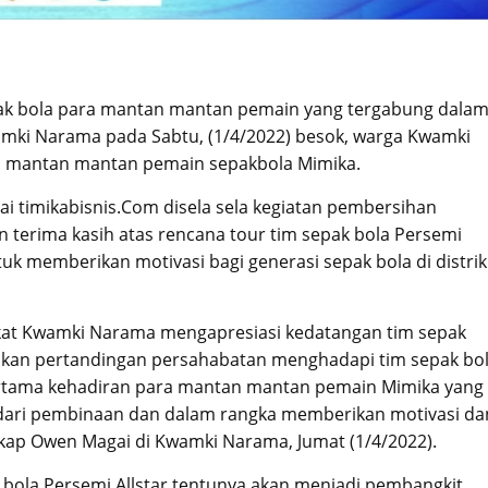
ak bola para mantan mantan pemain yang tergabung dala
wamki Narama pada Sabtu, (1/4/2022) besok, warga Kwamki
a mantan mantan pemain sepakbola Mimika.
timikabisnis.Com disela sela kegiatan pembersihan
terima kasih atas rencana tour tim sepak bola Persemi
uk memberikan motivasi bagi generasi sepak bola di distrik
kat Kwamki Narama mengapresiasi kedatangan tim sepak
akukan pertandingan persahabatan menghadapi tim sepak bo
ertama kehadiran para mantan mantan pemain Mimika yang
dari pembinaan dan dalam rangka memberikan motivasi da
ap Owen Magai di Kwamki Narama, Jumat (1/4/2022).
ola Persemi Allstar tentunya akan menjadi pembangkit