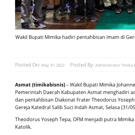
Wakil Bupati Mimika hadiri pentahbisan imam di Gerej
Posted On:
Posted By:
May 31, 2022
Administrator Timika B
Asmat (timikabisnis)
– Wakil Bupati Mimika Johanne
Pemerintah Daerah Kabupaten Asmat menghadiri aca
dan pentahbisan Diakonat Frater Theodorus Yoseph T
Gereja Katedral Salib Suci Indah Asmat, Selasa (31/05
Theodorus Yoseph Tepa, OFM menjadi putra Mimika W
Katolik.