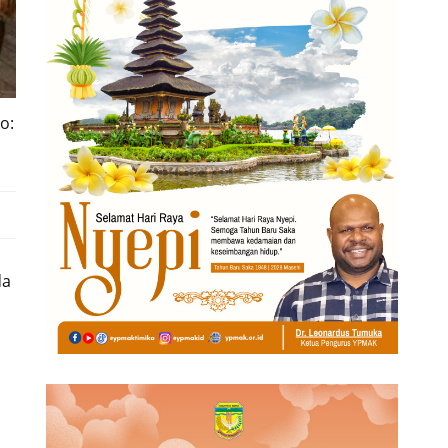
o:
da