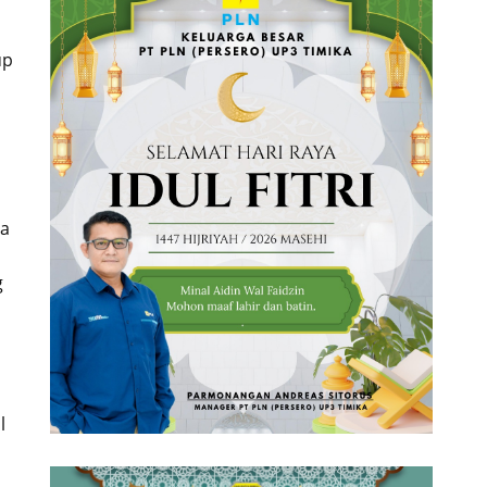
up
ya
s
g
l