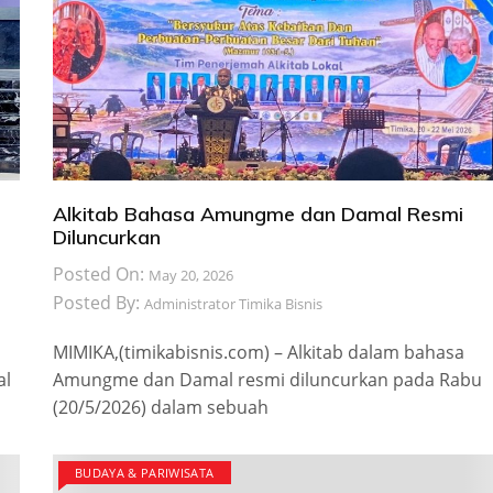
Alkitab Bahasa Amungme dan Damal Resmi
Diluncurkan
Posted On:
May 20, 2026
Posted By:
Administrator Timika Bisnis
MIMIKA,(timikabisnis.com) – Alkitab dalam bahasa
al
Amungme dan Damal resmi diluncurkan pada Rabu
(20/5/2026) dalam sebuah
BUDAYA & PARIWISATA