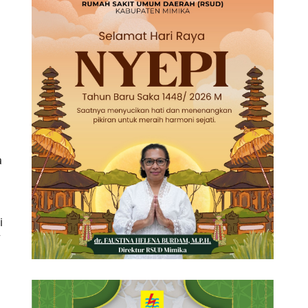
a
i
”