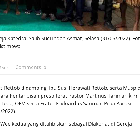
a Katedral Salib Suci Indah Asmat, Selasa (31/05/2022). Fot
Istimewa
Comments:
isnis
0
s Rettob didampingi Ibu Susi Herawati Rettob, serta Muspi
ra Pentahbisan presbiterat Pastor Martinus Tarimanik Pr
epa, OFM serta Frater Fridoardus Sariman Pr di Paroki
/2022).
ee kedua yang ditahbiskan sebagai Diakonat di Gereja