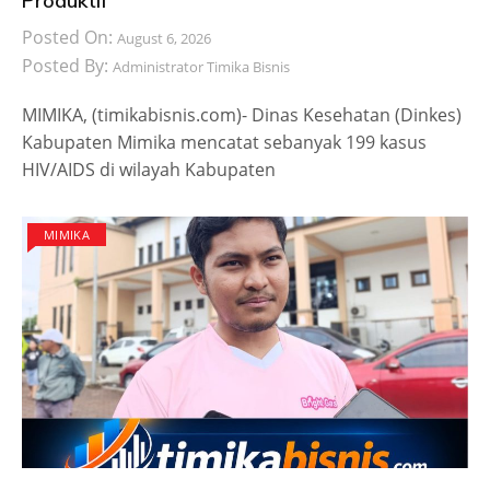
Produktif
Posted On:
August 6, 2026
Posted By:
Administrator Timika Bisnis
MIMIKA, (timikabisnis.com)- Dinas Kesehatan (Dinkes)
Kabupaten Mimika mencatat sebanyak 199 kasus
HIV/AIDS di wilayah Kabupaten
MIMIKA