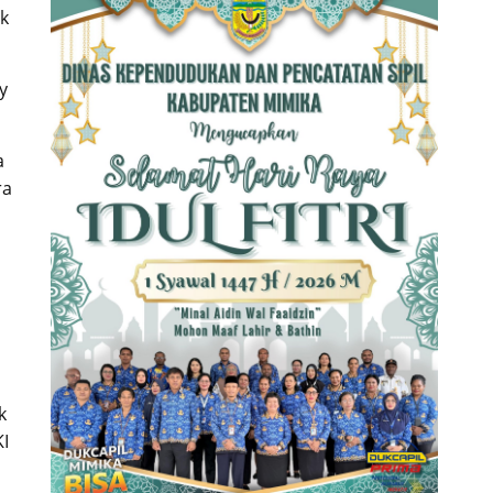
k
y
a
ra
k
I