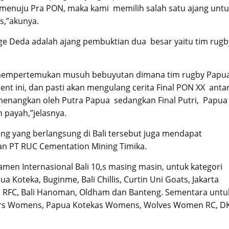
menuju Pra PON, maka kami memilih salah satu ajang untu
s,”akunya.
rge Deda adalah ajang pembuktian dua besar yaitu tim rugb
lah mempertemukan musuh bebuyutan dimana tim rugby Papu
ent ini, dan pasti akan mengulang cerita Final PON XX anta
imenangkan oleh Putra Papua sedangkan Final Putri, Papua
 payah,”jelasnya.
ng yang berlangsung di Bali tersebut juga mendapat
an PT RUC Cementation Mining Timika.
en Internasional Bali 10,s masing masin, untuk kategori
 Koteka, Buginme, Bali Chillis, Curtin Uni Goats, Jakarta
cks RFC, Bali Hanoman, Oldham dan Banteng. Sementara untu
ters Womens, Papua Kotekas Womens, Wolves Women RC, DK