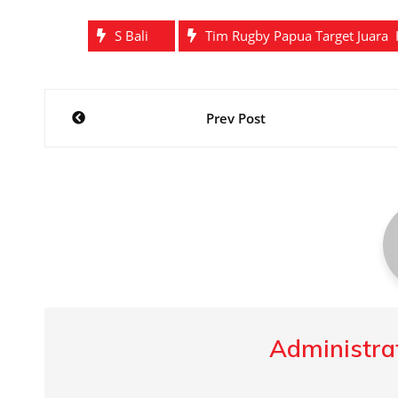
S Bali
Tim Rugby Papua Target Juara 
Post
Prev Post
navigation
Administrat