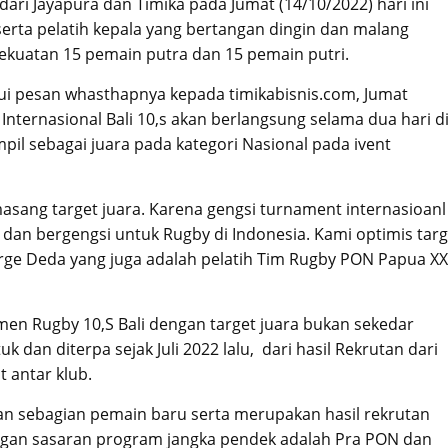
ari Jayapura dan Timika pada Jumat (14/10/2022) hari ini
erta pelatih kepala yang bertangan dingin dan malang
ekuatan 15 pemain putra dan 15 pemain putri.
ui pesan whasthapnya kepada timikabisnis.com, Jumat
ternasional Bali 10,s akan berlangsung selama dua hari d
pil sebagai juara pada kategori Nasional pada ivent
ang target juara. Karena gengsi turnament internasioanl
mi dan bergengsi untuk Rugby di Indonesia. Kami optimis targ
eorge Deda yang juga adalah pelatih Tim Rugby PON Papua XX
n Rugby 10,S Bali dengan target juara bukan sekedar
k dan diterpa sejak Juli 2022 lalu, dari hasil Rekrutan dari
 antar klub.
 dan sebagian pemain baru serta merupakan hasil rekrutan
engan sasaran program jangka pendek adalah Pra PON dan