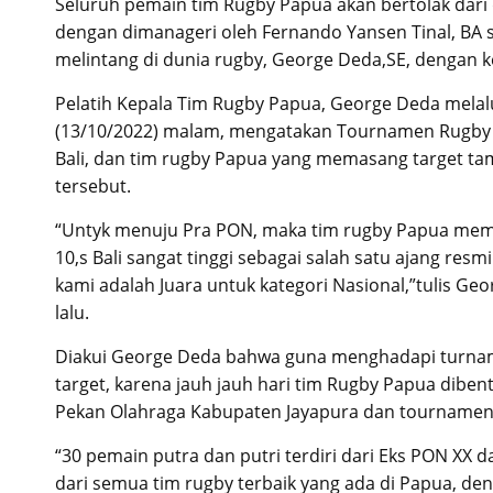
Seluruh pemain tim Rugby Papua akan bertolak dari d
dengan dimanageri oleh Fernando Yansen Tinal, BA s
melintang di dunia rugby, George Deda,SE, dengan k
Pelatih Kepala Tim Rugby Papua, George Deda melal
(13/10/2022) malam, mengatakan Tournamen Rugby In
Bali, dan tim rugby Papua yang memasang target tam
tersebut.
“Untyk menuju Pra PON, maka tim rugby Papua memas
10,s Bali sangat tinggi sebagai salah satu ajang res
kami adalah Juara untuk kategori Nasional,”tulis G
lalu.
Diakui George Deda bahwa guna menghadapi turname
target, karena jauh jauh hari tim Rugby Papua dibentu
Pekan Olahraga Kabupaten Jayapura dan tournament
“30 pemain putra dan putri terdiri dari Eks PON XX
dari semua tim rugby terbaik yang ada di Papua, d