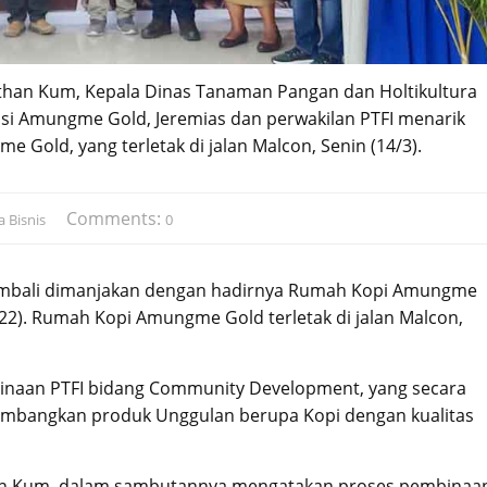
than Kum, Kepala Dinas Tanaman Pangan dan Holtikultura
si Amungme Gold, Jeremias dan perwakilan PTFI menarik
old, yang terletak di jalan Malcon, Senin (14/3).
Comments:
 Bisnis
0
embali dimanjakan dengan hadirnya Rumah Kopi Amungme
22). Rumah Kopi Amungme Gold terletak di jalan Malcon,
naan PTFI bidang Community Development, yang secara
embangkan produk Unggulan berupa Kopi dengan kualitas
han Kum, dalam sambutannya mengatakan proses pembinaa