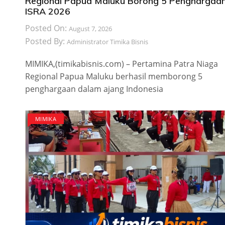
Regional Papua Maluku Borong 5 Penghargaa
ISRA 2026
Posted On:
August 7, 2026
Posted By:
Administrator Timika Bisnis
MIMIKA,(timikabisnis.com) – Pertamina Patra Niaga
Regional Papua Maluku berhasil memborong 5
penghargaan dalam ajang Indonesia
MIMIKA