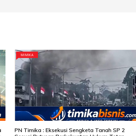
MIMIKA
a
PN Timika : Eksekusi Sengketa Tanah SP 2