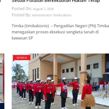
n
Sesuai Putusan Berkekuatan Hukum Tetap
Posted On:
August 7, 2026
Posted By:
Administrator Timika Bisnis
Timika (timikabisnis) – Pengadilan Negeri (PN) Timika
menegaskan proses eksekusi sengketa tanah di
kawasan SP
MIMIKA