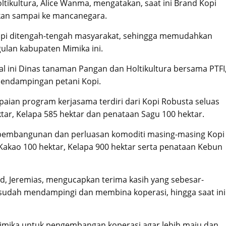
ikultura, Alice Wanma, mengatakan, saat ini Brand Kopi
kan sampai ke mancanegara.
opi ditengah-tengah masyarakat, sehingga memudahkan
lan kabupaten Mimika ini.
l ini Dinas tanaman Pangan dan Holtikultura bersama PTFI
pendampingan petani Kopi.
paian program kerjasama terdiri dari Kopi Robusta seluas
ktar, Kelapa 585 hektar dan penataan Sagu 100 hektar.
 pembangunan dan perluasan komoditi masing-masing Kopi
 Kakao 100 hektar, Kelapa 900 hektar serta penataan Kebun
, Jeremias, mengucapkan terima kasih yang sebesar-
sudah mendampingi dan membina koperasi, hingga saat ini
imika untuk pengembangan koperasi agar lebih maju dan