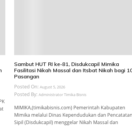
Sambut HUT RI ke-81, Disdukcapil Mimika
n
Fasilitasi Nikah Massal dan Itsbat Nikah bagi 1
Pasangan
Posted On:
August 5, 2026
Posted By:
Administrator Timika Bisnis
 PK
MIMIKA,(timikabisnis.com) Pemerintah Kabupaten
at
Mimika melalui Dinas Kependudukan dan Pencatata
Sipil (Disdukcapil) menggelar Nikah Massal dan