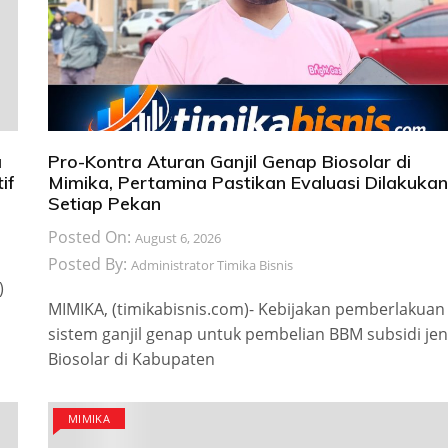
a
Pro-Kontra Aturan Ganjil Genap Biosolar di
if
Mimika, Pertamina Pastikan Evaluasi Dilakukan
Setiap Pekan
Posted On:
August 6, 2026
Posted By:
Administrator Timika Bisnis
)
MIMIKA, (timikabisnis.com)- Kebijakan pemberlakuan
sistem ganjil genap untuk pembelian BBM subsidi jen
Biosolar di Kabupaten
MIMIKA