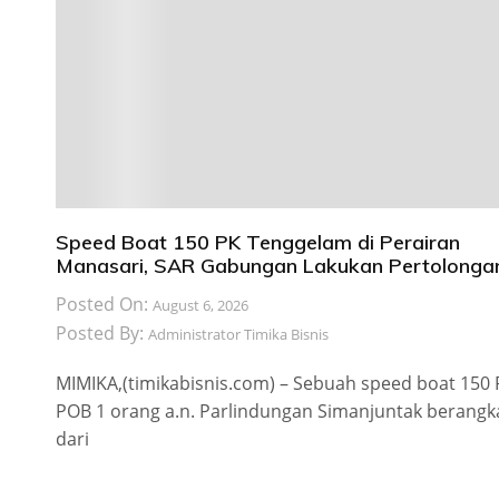
Speed Boat 150 PK Tenggelam di Perairan
Manasari, SAR Gabungan Lakukan Pertolonga
Posted On:
August 6, 2026
Posted By:
Administrator Timika Bisnis
MIMIKA,(timikabisnis.com) – Sebuah speed boat 150
POB 1 orang a.n. Parlindungan Simanjuntak berangk
dari