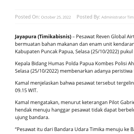
Posted On:
Posted By:
October 25, 2022
Administrator Timi
Jayapura (Timikabisnis)
– Pesawat Reven Global Ai
bermuatan bahan makanan dan enam unit kendaran ro
Kabupaten Puncak Papua, Selasa (25/10/2022) pukul 
Kepala Bidang Humas Polda Papua Kombes Polisi Ahm
Selasa (25/10/2022) membenarkan adanya peristiwa 
Kamal menjelaskan bahwa pesawat tersebut tergelin
09.15 WIT.
Kamal mengatakan, menurut keterangan Pilot Gabri
hendak menuju hanggar pesawat tidak dapat berbelok
ujung bandara.
“Pesawat itu dari Bandara Udara Timika menuju ke 