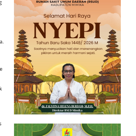
g
a.
ke
k
s