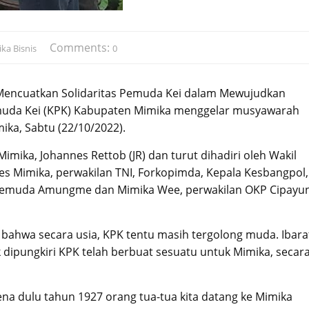
Comments:
ka Bisnis
0
encuatkan Solidaritas Pemuda Kei dalam Mewujudkan
uda Kei (KPK) Kabupaten Mimika menggelar musyawarah
mika, Sabtu (22/10/2022).
imika, Johannes Rettob (JR) dan turut dihadiri oleh Wakil
res Mimika, perwakilan TNI, Forkopimda, Kepala Kesbangpol,
 pemuda Amungme dan Mimika Wee, perwakilan OKP Cipayu
bahwa secara usia, KPK tentu masih tergolong muda. Ibara
k dipungkiri KPK telah berbuat sesuatu untuk Mimika, secar
ena dulu tahun 1927 orang tua-tua kita datang ke Mimika