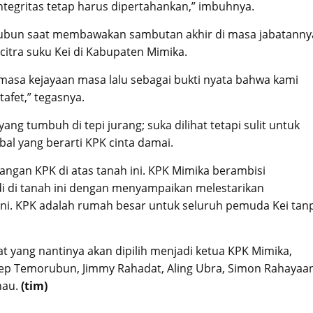
tegritas tetap harus dipertahankan,” imbuhnya.
rubun saat membawakan sambutan akhir di masa jabatanny
tra suku Kei di Kabupaten Mimika.
asa kejayaan masa lalu sebagai bukti nyata bahwa kami
afet,” tegasnya.
 tumbuh di tepi jurang; suka dilihat tetapi sulit untuk
bal yang berarti KPK cinta damai.
juangan KPK di atas tanah ini. KPK Mimika berambisi
i di tanah ini dengan menyampaikan melestarikan
 ini. KPK adalah rumah besar untuk seluruh pemuda Kei tan
at yang nantinya akan dipilih menjadi ketua KPK Mimika,
osep Temorubun, Jimmy Rahadat, Aling Ubra, Simon Rahayaa
nau.
(tim)