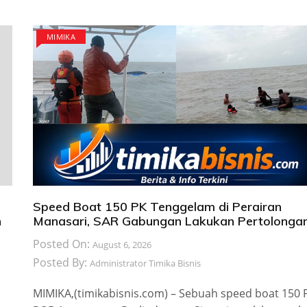
MIMIKA
Speed Boat 150 PK Tenggelam di Perairan
n
Manasari, SAR Gabungan Lakukan Pertolonga
Posted On:
August 6, 2026
Posted By:
Administrator Timika Bisnis
MIMIKA,(timikabisnis.com) – Sebuah speed boat 150 