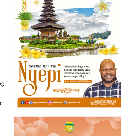
ng
t
a