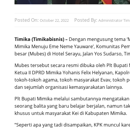
Posted On:
Posted By:
October 22, 2022
Administrator Timi
Timika (Timikabisnis) –
Dengan mengusung tema ‘M
Mimika Menuju Eme Neme Yauware’, Komunitas Pem
besar (Mubes) di Hotel Serayu, Jalan Yos Sudarso, Ti
Mubes tersebut secara resmi dibuka oleh Plt Bupati M
Ketua II DPRD Mimika Yohanis Felix Helyanan, Kapol
tokoh-tokoh agama, tokoh masyarakat Evav, tokoh
dan sejumlah organisasi kemasyarakatan lainnya.
Plt Bupati Mimika melalui sambutannya mengatakan 
seorang balita yang baru belajar berjalan, namun ta
khusus untuk masyarakat Kei di Kabupaten Mimika.
“Seperti apa yang tadi disampaikan, KPK muncul kar