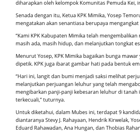
diharapkan oleh kelompok Komunitas Pemuda Kei, in
Senada dengan itu, Ketua KPK Mimika, Yosep Temo
mengatakan akan senantiasa berupaya mengangkat ci
“Kami KPK Kabupaten Mimika telah mengembalikan m
masih ada, masih hidup, dan melanjutkan tongkat est
Menurut Yosep, KPK Mimika bagaikan bunga mawar yang
dipetik. KPK juga ibarat gambar hati pada bentuk em
“Hari ini, langit dan bumi menjadi saksi melihat per
melanjutkan perjuangan leluhur yang telah mengabd
mengibarkan panji-panji kebesaran leluhur di tanah
terkecuali,” tuturnya.
Untuk diketahui, dalam Mubes ini, terdapat 9 kandid
diantaranya Stevy J. Rahayaan, Hendrik Kirwelak, Y
Eduard Rahawadan, Ana Hungan, dan Thobias Raha