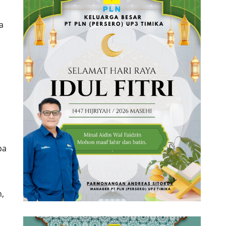
a
pa
n,