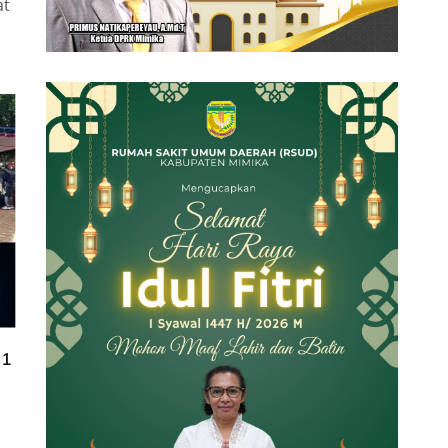
at
81