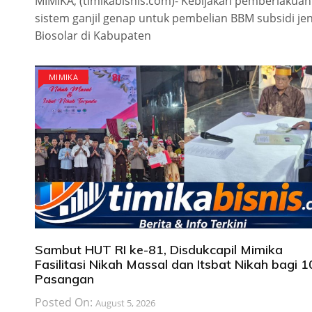
MIMIKA, (timikabisnis.com)- Kebijakan pemberlakuan
sistem ganjil genap untuk pembelian BBM subsidi jen
Biosolar di Kabupaten
MIMIKA
Sambut HUT RI ke-81, Disdukcapil Mimika
Fasilitasi Nikah Massal dan Itsbat Nikah bagi 
Pasangan
Posted On:
August 5, 2026