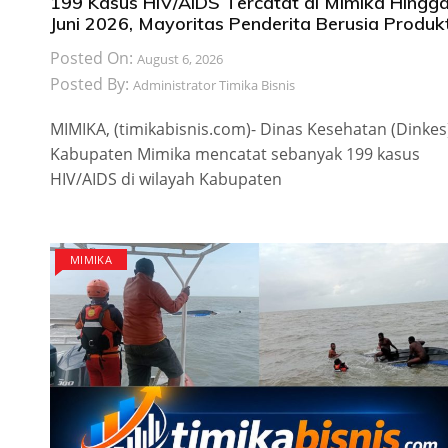
199 Kasus HIV/AIDS Tercatat di Mimika Hingg
Juni 2026, Mayoritas Penderita Berusia Produkt
Posted On:
August 6, 2026
Posted By:
Administrator Timika Bisnis
MIMIKA, (timikabisnis.com)- Dinas Kesehatan (Dinkes
Kabupaten Mimika mencatat sebanyak 199 kasus
HIV/AIDS di wilayah Kabupaten
MIMIKA