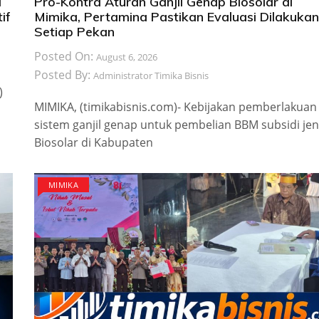
a
Pro-Kontra Aturan Ganjil Genap Biosolar di
if
Mimika, Pertamina Pastikan Evaluasi Dilakukan
Setiap Pekan
Posted On:
August 6, 2026
Posted By:
Administrator Timika Bisnis
)
MIMIKA, (timikabisnis.com)- Kebijakan pemberlakuan
sistem ganjil genap untuk pembelian BBM subsidi jen
Biosolar di Kabupaten
MIMIKA