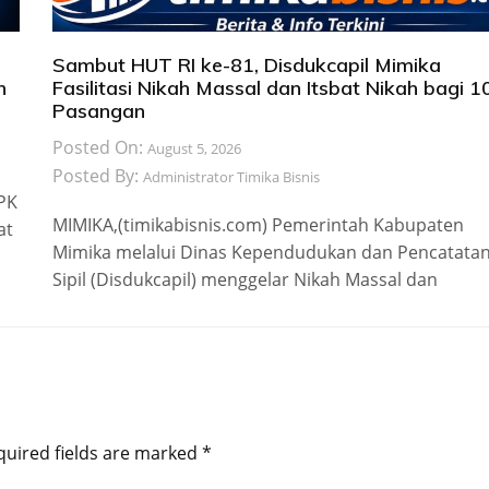
Sambut HUT RI ke-81, Disdukcapil Mimika
n
Fasilitasi Nikah Massal dan Itsbat Nikah bagi 1
Pasangan
Posted On:
August 5, 2026
Posted By:
Administrator Timika Bisnis
 PK
MIMIKA,(timikabisnis.com) Pemerintah Kabupaten
at
Mimika melalui Dinas Kependudukan dan Pencatata
Sipil (Disdukcapil) menggelar Nikah Massal dan
quired fields are marked
*