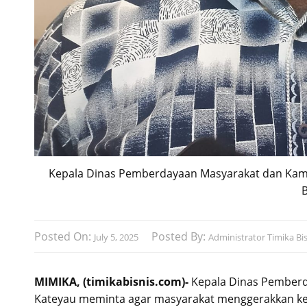
Kepala Dinas Pemberdayaan Masyarakat dan Kamp
Posted On:
Posted By:
July 5, 2025
Administrator Timika Bis
MIMIKA, (timikabisnis.com)-
Kepala Dinas Pember
Kateyau meminta agar masyarakat menggerakkan ke