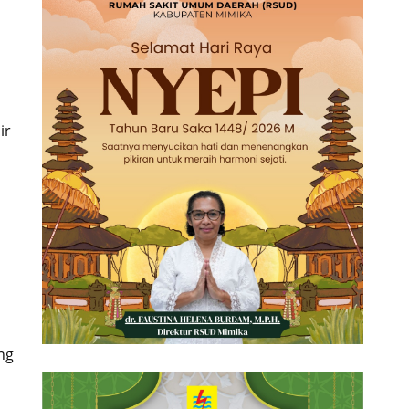
ir
a
ng