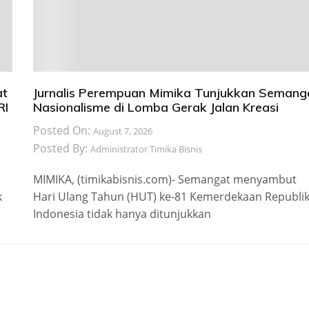
at
Jurnalis Perempuan Mimika Tunjukkan Semang
RI
Nasionalisme di Lomba Gerak Jalan Kreasi
Posted On:
August 7, 2026
Posted By:
Administrator Timika Bisnis
MIMIKA, (timikabisnis.com)- Semangat menyambut
k
Hari Ulang Tahun (HUT) ke-81 Kemerdekaan Republi
Indonesia tidak hanya ditunjukkan