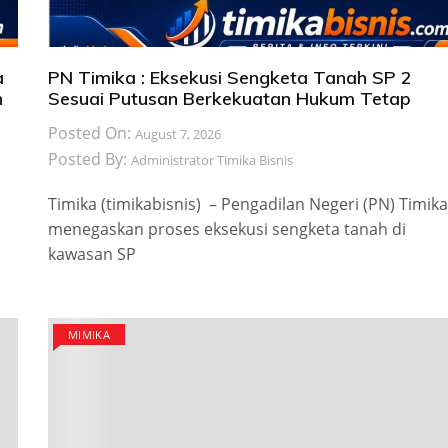
a
PN Timika : Eksekusi Sengketa Tanah SP 2
n
Sesuai Putusan Berkekuatan Hukum Tetap
Posted On:
August 7, 2026
Posted By:
Administrator Timika Bisnis
Timika (timikabisnis) – Pengadilan Negeri (PN) Timika
menegaskan proses eksekusi sengketa tanah di
kawasan SP
MIMIKA