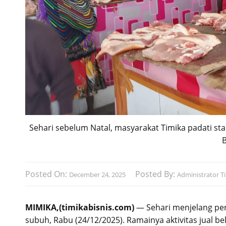
Sehari sebelum Natal, masyarakat Timika padati stan
Posted On:
Posted By:
December 24, 2025
Administrator Ti
MIMIKA,(timikabisnis.com)
— Sehari menjelang pera
subuh, Rabu (24/12/2025). Ramainya aktivitas jual 