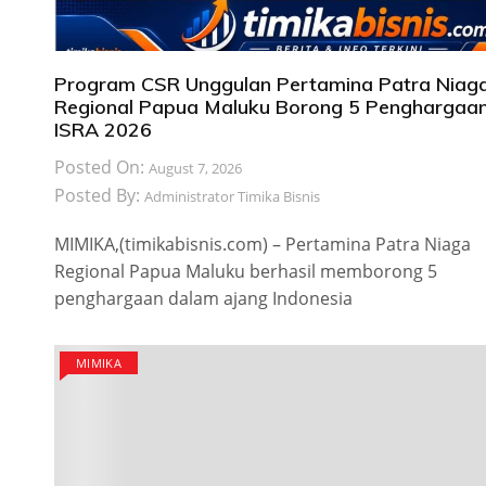
Program CSR Unggulan Pertamina Patra Niag
Regional Papua Maluku Borong 5 Penghargaa
ISRA 2026
Posted On:
August 7, 2026
Posted By:
Administrator Timika Bisnis
MIMIKA,(timikabisnis.com) – Pertamina Patra Niaga
Regional Papua Maluku berhasil memborong 5
penghargaan dalam ajang Indonesia
MIMIKA