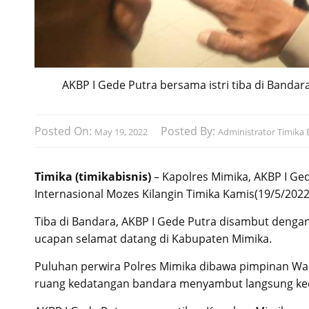
AKBP I Gede Putra bersama istri tiba di Bandara
Posted On:
Posted By:
May 19, 2022
Administrator Timika B
Timika (timikabisnis)
– Kapolres Mimika, AKBP I Ged
Internasional Mozes Kilangin Timika Kamis(19/5/2022
Tiba di Bandara, AKBP I Gede Putra disambut denga
ucapan selamat datang di Kabupaten Mimika.
Puluhan perwira Polres Mimika dibawa pimpinan Wak
ruang kedatangan bandara menyambut langsung ked