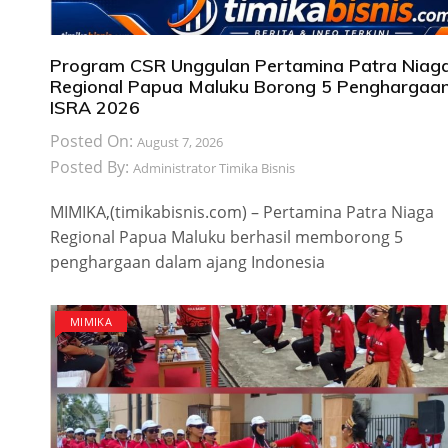
Program CSR Unggulan Pertamina Patra Niag
Regional Papua Maluku Borong 5 Penghargaa
ISRA 2026
Posted On:
August 7, 2026
Posted By:
Administrator Timika Bisnis
MIMIKA,(timikabisnis.com) – Pertamina Patra Niaga
Regional Papua Maluku berhasil memborong 5
penghargaan dalam ajang Indonesia
MIMIKA