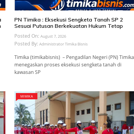
a
PN Timika : Eksekusi Sengketa Tanah SP 2
n
Sesuai Putusan Berkekuatan Hukum Tetap
Posted On:
August 7, 2026
Posted By:
Administrator Timika Bisnis
Timika (timikabisnis) – Pengadilan Negeri (PN) Timika
menegaskan proses eksekusi sengketa tanah di
kawasan SP
MIMIKA